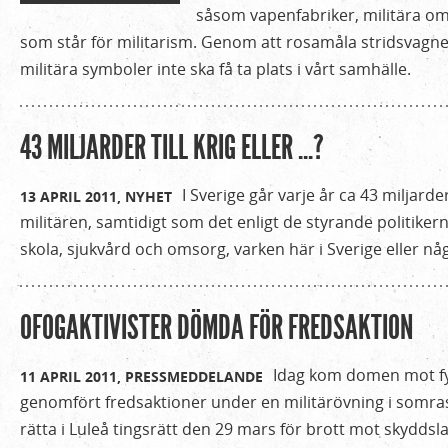
såsom vapenfabriker, militära o
som står för militarism. Genom att rosamåla stridsvagn
militära symboler inte ska få ta plats i vårt samhälle.
43 MILJARDER TILL KRIG ELLER ...?
I Sverige går varje år ca 43 miljarde
13 APRIL 2011,
NYHET
militären, samtidigt som det enligt de styrande politikerna
skola, sjukvård och omsorg, varken här i Sverige eller n
OFOGAKTIVI​STER DÖMDA FÖR FREDSAKTIO​N
Idag kom domen mot fy
11 APRIL 2011,
PRESSMEDDELANDE
genomfört fredsaktioner under en militärövning i somras.
rätta i Luleå tingsrätt den 29 mars för brott mot skyddsl