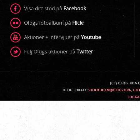
Visa ditt stöd på
Facebook
Ofogs fotoalbum på
Flickr
Aktioner + intervjuer på
Youtube
Följ Ofogs aktioner på
Twitter
(CC) OFOG. KON
Kontaktinfo
OFOG LOKALT:
STOCKHOLM@OFOG.ORG
,
GO
LOGGA