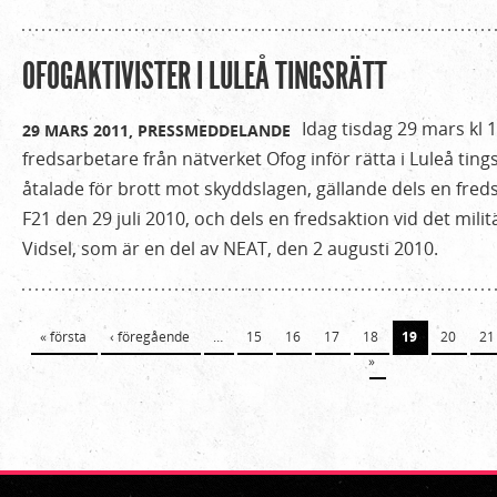
OFOGAKTIVISTER I LULEÅ TINGSRÄTT
Idag tisdag 29 mars kl 1
29 MARS 2011,
PRESSMEDDELANDE
fredsarbetare från nätverket Ofog inför rätta i Luleå tings
åtalade för brott mot skyddslagen, gällande dels en freds
F21 den 29 juli 2010, och dels en fredsaktion vid det mi
Vidsel, som är en del av NEAT, den 2 augusti 2010.
Sidor
« första
‹ föregående
…
15
16
17
18
19
20
21
»