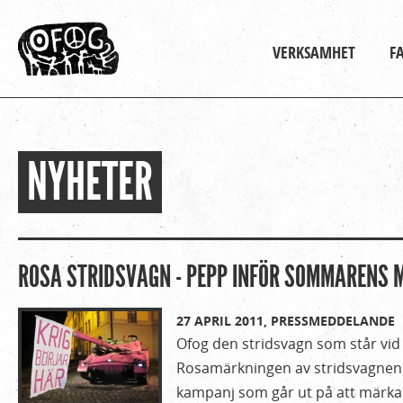
Huvudmeny
VERKSAMHET
F
NYHETER
Hem
Du
›
är
Om
Ofog
här
ROSA STRIDSVAGN - PEPP INFÖR SOMMARENS 
›
Nyheter
27 APRIL 2011,
PRESSMEDDELANDE
Ofog den stridsvagn som står vi
Rosamärkningen av stridsvagnen ä
kampanj som går ut på att märka 