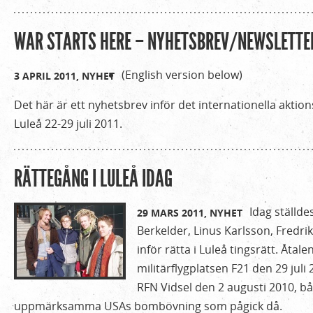
WAR STARTS HERE – NYHETSBREV/NEWSLETTE
(English version below)
3 APRIL 2011,
NYHET
Det här är ett nyhetsbrev inför det internationella aktion
Luleå 22-29 juli 2011.
RÄTTEGÅNG I LULEÅ IDAG
Idag ställd
29 MARS 2011,
NYHET
Berkelder, Linus Karlsson, Fredrik
inför rätta i Luleå tingsrätt. Åtale
militärflygplatsen F21 den 29 juli
RFN Vidsel den 2 augusti 2010, bå
uppmärksamma USAs bombövning som pågick då.