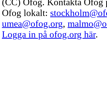
(CC) Ofog. Kontakta Ofog
Ofog lokalt:
stockholm@of
umea@ofog.org
,
malmo@of
Logga in på ofog.org här
.