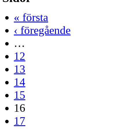
« första
‹ föregående
…
12
13
14
15
16
17