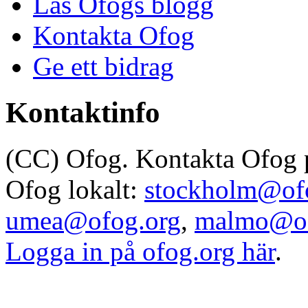
Läs Ofogs blogg
Kontakta Ofog
Ge ett bidrag
Kontaktinfo
(CC) Ofog. Kontakta Ofog
Ofog lokalt:
stockholm@of
umea@ofog.org
,
malmo@of
Logga in på ofog.org här
.