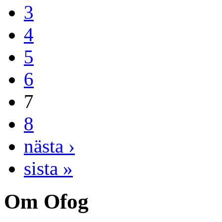
3
4
5
6
7
8
nästa ›
sista »
Om Ofog