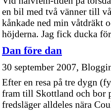
Vid halvfem-tiden på torsd
en bil med två vänner till 
kånkade ned min våtdräkt o
höjderna. Jag fick ducka fö
Dan före dan
30 september 2007,
Bloggi
Efter en resa på tre dygn (f
fram till Skottland och bor
fredsläger alldeles nära Cou