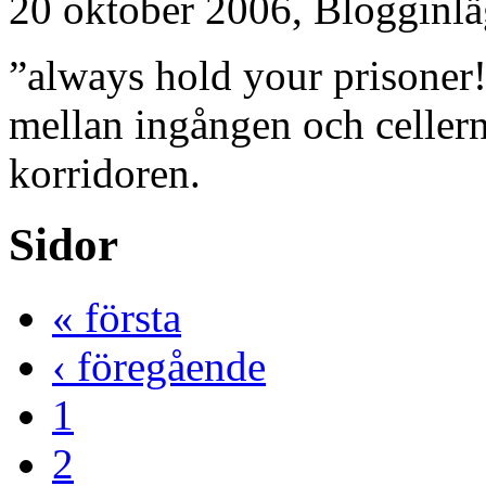
20 oktober 2006,
Blogginl
”always hold your prisoner!
mellan ingången och cellerna
korridoren.
Sidor
« första
‹ föregående
1
2