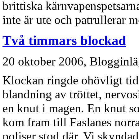
brittiska kärnvapenspetsarna
inte är ute och patrullerar 
Två timmars blockad
20 oktober 2006,
Blogginl
Klockan ringde ohövligt tidi
blandning av tröttet, nervo
en knut i magen. En knut so
kom fram till Faslanes norra
poliser stod där. Vi skyndad